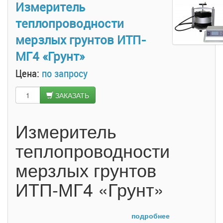
Измеритель
размягчения нефтебитумов по ГОСТ
11506-73 в соответствии с МИ
теплопроводности
2418. Прибор обеспечивает
автоматический нагрев образцов с
мерзлых грунтов ИТП-
заданной скоростью, фиксацию и
МГ4 «Грунт»
запоминание температуры
размягчения. Равномерность нагрева
Цена:
по запросу
по высоте (в объеме)
обеспечивается механической
мешалкой.
ЗАКАЗАТЬ
Измеритель
теплопроводности
мерзлых грунтов
ИТП-МГ4 «Грунт»
подробнее
Прибор ИТП-МГ4 «Грунт» предназначен для