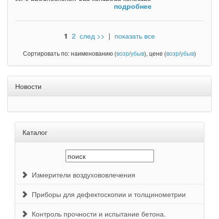
МГ4 предназначен для контроля качества
подробнее
асфальтового дорожного полотна.
Плотномер работает в диапазоне
высокочастотных электромагнитных
1
2
след >>
|
показать все
колебаний и осуществляет анализ
принимаемых сигналов, параметры
Сортировать по: наименованию (
возр
/
убыв
), цене (
возр
/
убыв
)
которых зависят от плотности и
влажности измеряемой среды
(асфальтобетона).
Новости
Каталог
Измерители воздухововлечения
Приборы для дефектоскопии и толщинометрии
Контроль прочности и испытание бетона.