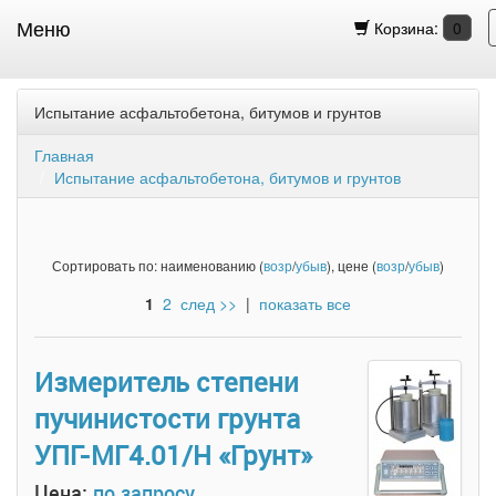
Меню
Корзина:
0
Испытание асфальтобетона, битумов и грунтов
Главная
Испытание асфальтобетона, битумов и грунтов
Сортировать по: наименованию (
возр
/
убыв
), цене (
возр
/
убыв
)
1
2
след >>
|
показать все
Измеритель степени
пучинистости грунта
УПГ-МГ4.01/Н «Грунт»
Цена:
по запросу