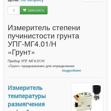
ЗАКАЗАТЬ
Измеритель степени
пучинистости грунта
УПГ-МГ4.01/Н
«Грунт»
Прибор УПГ-МГ4.01/Н
«Грунт» предназначен для определения
подробнее
степени пучинистости грунта в
лабораторных условиях по ГОСТ 28622-
90. В отличие от прибора УПГ-МГ4
«Грунт», промораживание образцов грунта,
Измеритель
помещенных в термоконтейнеры,
температуры
осуществляется в морозильной камере при
температуре минус 4 °С с поддержанием
размягчения
температуры +1 °С на нижней
термостатируемой плите.