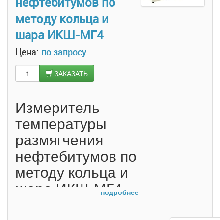
нефтебитумов по
методу кольца и
шара ИКШ-МГ4
Цена:
по запросу
ЗАКАЗАТЬ
Измеритель
температуры
размягчения
нефтебитумов по
методу кольца и
шара ИКШ-МГ4
подробнее
Прибор ИКШ-МГ4 предназначен для
определения температуры