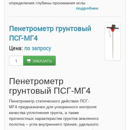
определения глубины проникания иглы
подробнее
(пенетрации) в испытуемый образец при
заданных нагрузке и температуре по ГОСТ
11501-78, в соответствии с
МИ2418. Пенетрометр обеспечивает
Пенетрометр грунтовый
автоматическую регистрацию глубины
ПСГ-МГ4
проникания иглы и времени испытаний.
Цена:
по запросу
ЗАКАЗАТЬ
Пенетрометр
грунтовый ПСГ-МГ4
Пенетрометр статического действия ПСГ-
МГ4 предназначен для ускоренного контроля
качества уплотнения грунта, а также
прочностных характеристик грунтов земляного
полотна – угла внутреннего трения, удельного
сцепления, модуля упругости.