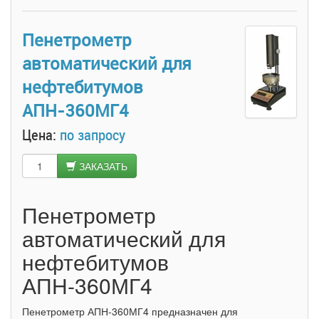
определения теплопроводности мерзлых
грунтов в лабораторных условиях по ГОСТ
Пенетрометр
26263-84.
автоматический для
нефтебитумов
АПН-360МГ4
Цена:
по запросу
ЗАКАЗАТЬ
Пенетрометр
автоматический для
нефтебитумов
АПН-360МГ4
Пенетрометр АПН-360МГ4 предназначен для