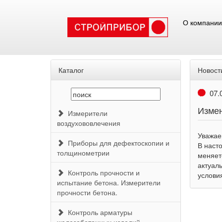
О компании
Каталог
Новост
07.
Измен
Измерители
воздухововлечения
Уважае
Приборы для дефектоскопии и
В наст
толщинометрии
меняет
актуаль
Контроль прочности и
условия
испытание бетона. Измерители
прочности бетона.
Контроль арматуры